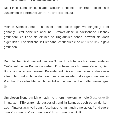
Die Pinsel kann ich euch aber wirklich empfehlen! Ich habe sie mir alle
zusammen in einem
Set von BH Cosmetics
gekauft.
Meinen Schmuck habe ich bisher immer offen irgendwo hingelegt oder
gehängt. Jetzt habe ich aber bei Tkmaxx diese wunderschöne Glasbox
gefunden! Ich finde sie einfach so unglaublich schön, obwohl sie doch
eigentlich nur so schlicht ist. Hier habe ich für euch eine
ähnliche Box
in gold
gefunden.
Den gleichen Korb wie auf meinem Schminktisch habe ich in einer anderen
Größe auf meiner Kommode stehen. Dort bewahre ich meine Parfums, Deo,
Bodylotion oder auch meinen Kalender auf. Das schöne daran ist, dass zwar
alles offen und sichtbar dort steht, es aber trotzdem alles geordnet seinen
Platz hat. Das erleichtert auch das Aufräumen und sauber halten um einiges!
😀
Um diesen Trend bin ich einfach nicht herum gekommen: die
Glasglocke
😀
Im ganzen IKEA waren sie ausgestellt und ihr könnt es euch schon denken:
auch Pinterest war voll damit. Also habe ich mir auch eine gekauft und zuerst
eine Kerze und später dann den Kaktus darunter gestellt.