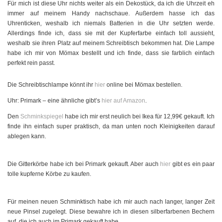
Für mich ist diese Uhr nichts weiter als ein Dekostück, da ich die Uhrzeit eh
immer auf meinem Handy nachschaue. Außerdem hasse ich das
Uhrenticken, weshalb ich niemals Batterien in die Uhr setzten werde.
Allerdings finde ich, dass sie mit der Kupferfarbe einfach toll aussieht,
weshalb sie ihren Platz auf meinem Schreibtisch bekommen hat. Die Lampe
habe ich mir von Mömax bestellt und ich finde, dass sie farblich einfach
perfekt rein passt.
Die Schreibtischlampe könnt ihr
hier
online bei Mömax bestellen.
Uhr: Primark – eine ähnliche gibt’s
hier auf Amazon
.
Den
Schminkspiegel
habe ich mir erst neulich bei Ikea für 12,99€ gekauft. Ich
finde ihn einfach super praktisch, da man unten noch Kleinigkeiten darauf
ablegen kann.
Die Gitterkörbe habe ich bei Primark gekauft. Aber auch
hier
gibt es ein paar
tolle kupferne Körbe zu kaufen.
Für meinen neuen Schminktisch habe ich mir auch nach langer, langer Zeit
neue Pinsel zugelegt. Diese bewahre ich in diesen silberfarbenen Bechern
auf, die ich auch im Primark gekauft habe.