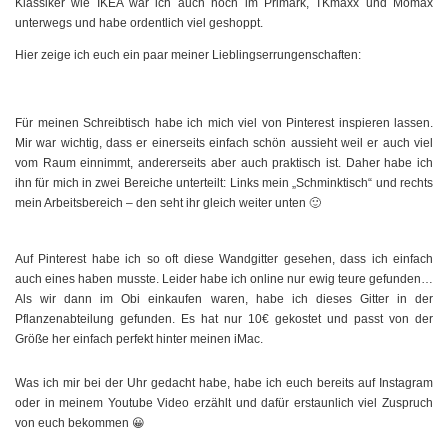
Klassiker wie IKEA war ich auch noch im Primark, TKmaxx und Mömax
unterwegs und habe ordentlich viel geshoppt.
Hier zeige ich euch ein paar meiner Lieblingserrungenschaften:
Für meinen Schreibtisch habe ich mich viel von Pinterest inspieren lassen.
Mir war wichtig, dass er einerseits einfach schön aussieht weil er auch viel
vom Raum einnimmt, andererseits aber auch praktisch ist. Daher habe ich
ihn für mich in zwei Bereiche unterteilt: Links mein „Schminktisch“ und rechts
mein Arbeitsbereich – den seht ihr gleich weiter unten 🙂
Auf Pinterest habe ich so oft diese Wandgitter gesehen, dass ich einfach
auch eines haben musste. Leider habe ich online nur ewig teure gefunden…
Als wir dann im Obi einkaufen waren, habe ich dieses Gitter in der
Pflanzenabteilung gefunden. Es hat nur 10€ gekostet und passt von der
Größe her einfach perfekt hinter meinen iMac.
Was ich mir bei der Uhr gedacht habe, habe ich euch bereits auf Instagram
oder in meinem Youtube Video erzählt und dafür erstaunlich viel Zuspruch
von euch bekommen 😀