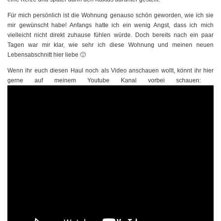
Für mich persönlich ist die Wohnung genauso schön geworden, wie ich sie
mir gewünscht habe! Anfangs hatte ich ein wenig Angst, dass ich mich
vielleicht nicht direkt zuhause fühlen würde. Doch bereits nach ein paar
Tagen war mir klar, wie sehr ich diese Wohnung und meinen neuen
Lebensabschnitt hier liebe 🙂
Wenn ihr euch diesen Haul noch als Video anschauen wollt, könnt ihr hier
gerne auf meinem Youtube Kanal vorbei schauen: